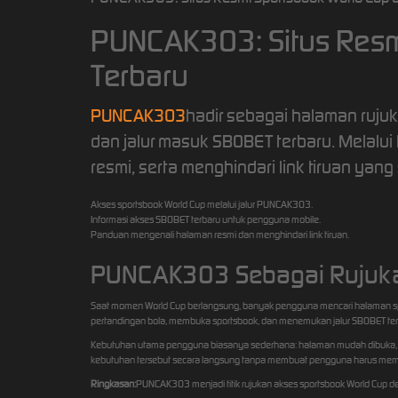
PUNCAK303: Situs Resm
Terbaru
PUNCAK303
hadir sebagai halaman ruju
dan jalur masuk SBOBET terbaru. Melalui
resmi, serta menghindari link tiruan yan
Akses sportsbook World Cup melalui jalur PUNCAK303.
Informasi akses SBOBET terbaru untuk pengguna mobile.
Panduan mengenali halaman resmi dan menghindari link tiruan.
PUNCAK303 Sebagai Rujuka
Saat momen World Cup berlangsung, banyak pengguna mencari halaman spor
pertandingan bola, membuka sportsbook, dan menemukan jalur SBOBET terba
Kebutuhan utama pengguna biasanya sederhana: halaman mudah dibuka, infor
kebutuhan tersebut secara langsung tanpa membuat pengguna harus me
Ringkasan:
PUNCAK303 menjadi titik rujukan akses sportsbook World Cup d