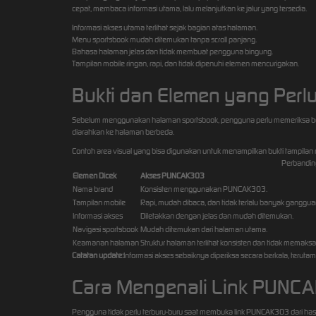
cepat, membaca informasi utama, lalu melanjutkan ke jalur yang tersedia.
Informasi akses utama terlihat sejak bagian atas halaman.
Menu sportsbook mudah ditemukan tanpa scroll panjang.
Bahasa halaman jelas dan tidak membuat pengguna bingung.
Tampilan mobile ringan, rapi, dan tidak dipenuhi elemen mencurigakan.
Bukti dan Elemen yang Perl
Sebelum menggunakan halaman sportsbook, pengguna perlu memeriksa bebe
diarahkan ke halaman berbeda.
Contoh area visual yang bisa digunakan untuk menampilkan bukti tampilan
Perbandin
Elemen Dicek
Akses PUNCAK303
Nama brand
Konsisten menggunakan PUNCAK303.
Tampilan mobile
Rapi, mudah dibaca, dan tidak terlalu banyak ganggua
Informasi akses
Diletakkan dengan jelas dan mudah ditemukan.
Navigasi sportsbook
Mudah ditemukan dari halaman utama.
Keamanan halaman
Struktur halaman terlihat konsisten dan tidak mema
Catatan update:
Informasi akses sebaiknya diperiksa secara berkala, terutam
Cara Mengenali Link PUNC
Pengguna tidak perlu terburu-buru saat membuka link PUNCAK303 dari hasil