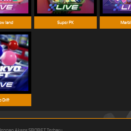
ow land
Super PK
Marbl
 Drift
 dengan Akses SBOBET Terbaru