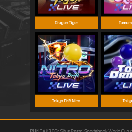
Dragon Tiger
Tomorr
Tokyo Drift Nitro
Tokyo
PUNCAK303: Situs Resmi Sportsbook World Cup