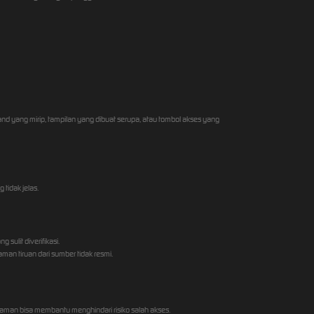
 yang mirip, tampilan yang dibuat serupa, atau tombol akses yang
tidak jelas.
sulit diverifikasi.
man tiruan dari sumber tidak resmi.
alaman bisa membantu menghindari risiko salah akses.