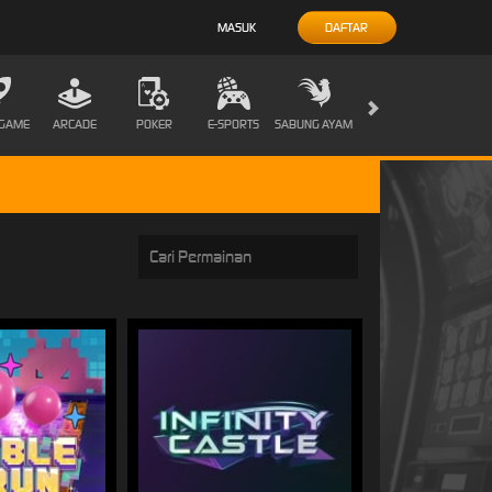
MASUK
DAFTAR
 GAME
ARCADE
POKER
E-SPORTS
SABUNG AYAM
PROMOSI