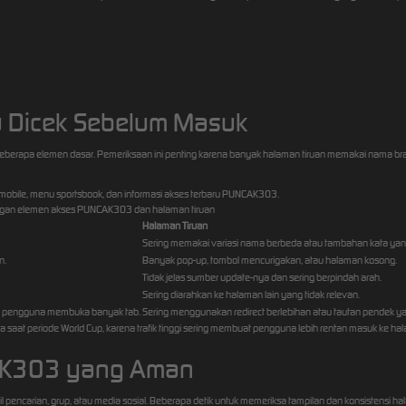
u Dicek Sebelum Masuk
rapa elemen dasar. Pemeriksaan ini penting karena banyak halaman tiruan memakai nama brand
 mobile, menu sportsbook, dan informasi akses terbaru PUNCAK303.
gan elemen akses PUNCAK303 dan halaman tiruan
Halaman Tiruan
Sering memakai variasi nama berbeda atau tambahan kata yang 
n.
Banyak pop-up, tombol mencurigakan, atau halaman kosong.
Tidak jelas sumber update-nya dan sering berpindah arah.
Sering diarahkan ke halaman lain yang tidak relevan.
ksa pengguna membuka banyak tab.
Sering menggunakan redirect berlebihan atau tautan pendek yang 
a saat periode World Cup, karena trafik tinggi sering membuat pengguna lebih rentan masuk ke hala
AK303 yang Aman
 pencarian, grup, atau media sosial. Beberapa detik untuk memeriksa tampilan dan konsistensi h