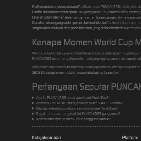
Periksa konsistensi nama brand.
Pastikan nama PUNCAK303 tertulis jelas da
Hindari link dari komentar spam.
Link yang muncul di komentar acak biasanya 
Lihat struktur halaman.
Halaman yang aman biasanya memiliki navigasi yang r
Gunakan akses yang sudah pernah berhasil dibuka.
Bookmark dapat membant
Jangan memasukkan data pada halaman yang terlihat berbeda.
Jika tampil
Kenapa Momen World Cup Me
World Cup bukan hanya event bola biasa. Pada periode seperti ini, pengguna
PUNCAK303 perlu menyajikan informasi yang ringkas, aman, dan mudah dive
Saat pencarian meningkat, halaman tiruan juga lebih mudah muncul karena b
SBOBET, pengalaman mobile, hingga tabel pemeriksaan link.
Pertanyaan Seputar PUNCA
Apa itu PUNCAK303 untuk sportsbook World Cup?
Apakah PUNCAK303 menyediakan akses SBOBET terbaru?
Mengapa akses sportsbook sering dicari saat World Cup?
Bagaimana cara mengenali link PUNCAK303 yang aman?
Apakah halaman ini cocok untuk pengguna mobile?
Kebijaksanaan
Platform