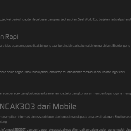
dwal berikutnya, dan laga besar yang menjadi sorotan. Saat World Cup berjalan, jadwal pertan
un Rapi
ara jelas agar pengguna tidak bingung saat berpindah dari satu match ke match lain. Struktur 
e harus ringan, tidak terlalu padat, dan tetap mudah dibaca meskipun dibuka dari layar kecil.
ari sumber acak yang belum jelas keamanannya. Jalur yang konsisten membantu pengguna menguran
NCAK303 dari Mobile
ampilkan informasi akses sportsbook dan tombol masuk pada area awal halaman. Struktur sepe
njang.
ook, informasi SBOBET, dan pembaruan akses sebaiknya ditempatkan dalam urutan yang mudah d