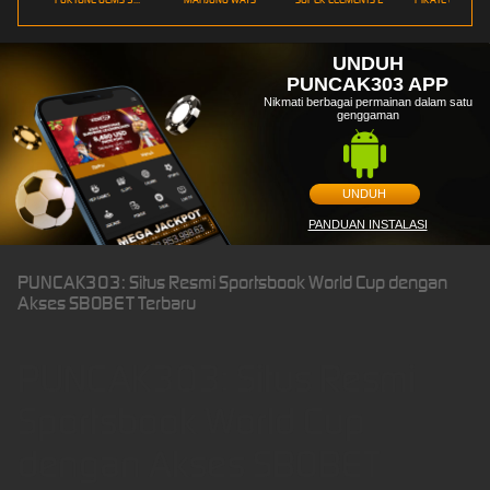
UNDUH
PUNCAK303 APP
Nikmati berbagai permainan dalam satu
genggaman
UNDUH
PANDUAN INSTALASI
PUNCAK303: Situs Resmi Sportsbook World Cup dengan
Akses SBOBET Terbaru
PUNCAK303: Situs Resmi
Sportsbook World Cup
dengan Akses SBOBET