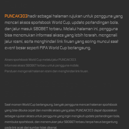
Terbaru
PUNCAK303
hadir sebagai halaman rujukan untuk pengguna yang
mencari akses sportsbook World Cup, update pertandingan bola,
dan jalur masuk SBOBET terbaru. Melalui halaman ini, pengguna
bisa menemukan informasi akses yang lebih terarah, mengenali
jalur resmi, serta menghindari link tiruan yang sering muncul saat
event besar seperti FIFA World Cup berlangsung.
Akses sportsbook World Cup melalui jalur PUNCAK303.
Informasi akses SBOBET terbaru untuk pengguna mobile.
Panduan mengenali halaman resmi dan menghindari link tiruan.
PUNCAK303 Sebagai Rujukan
Sportsbook World Cup
Saat momen World Cup berlangsung, banyak pengguna mencari halaman sportsbook
yang bisa dibuka cepat dan memiliki akses yang jelas. PUNCAK303 dapat diposisikan
sebagai rujukan akses untuk pengguna yang ingin mengikuti update pertandingan bola,
membuka sportsbook, dan menemukan jalur SBOBET terbaru tanpa harus bergantung
pada link acak dari sumber tidak dikenal.