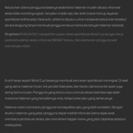
Kebutuhan utama pengguna biasanya sederhana: halaman mudah dibuka, informasi
akses tidak membingungkan, tampilan mobile rapi, dan arah masuk menuju layanan
sportsbook terlihat jelas. Karena itu, artikel ini disusun untuk menjawab kebutuhan tersebut
secara langsung tanpa membuat pengguna harus membuka banyak halaman berbeda.
Ringkasan:
PUNCAK303 menjadi titik rujukan akses sportsbook World Cup dengan fokus
pada kemudahan akses, informasi SBOBET terbaru, dan keamanan pengguna saat
mencari jalur resmi.
Mengapa Akses Sportsbook
World Cup Perlu Halaman Resmi?
Event besar seperti World Cup biasanya membuat pencarian sportsbook meningkat. Di saat
yang sama, halaman tiruan, link pendek tidak jelas, dan tautan dari komentar spam juga
sering bermunculan. Pengguna yang terburu-buru mencari akses bola bisa saja salah
masuk ke halaman yang tampilannya mirip, tetapi bukan jalur yang seharusnya.
Halaman resmi membantu pengguna mendapatkan jalur yang lebih konsisten. Dengan
struktur halaman yang jelas, pengguna dapat melihat informasi utama sejak awal,
membaca pembaruan akses, dan memahami bagian mana yang perlu diperiksa sebelum
melanjutkan.