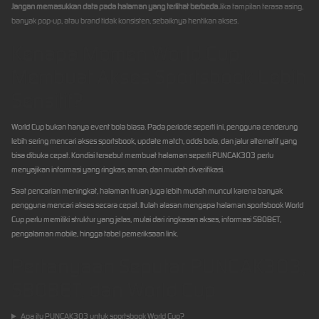
Jangan memasukkan data pada halaman yang terlihat berbeda.
Jika tampilan terasa asing,
banyak pop-up, atau brand tidak konsisten, sebaiknya hentikan akses.
Kenapa Momen World Cup
Membuat Akses Sportsbook Lebih
Sensitif?
World Cup bukan hanya event bola biasa. Pada periode seperti ini, pengguna cenderung
lebih sering mencari akses sportsbook, update match, odds bola, dan jalur alternatif yang
bisa dibuka cepat. Kondisi tersebut membuat halaman seperti PUNCAK303 perlu
menyajikan informasi yang ringkas, aman, dan mudah diverifikasi.
Saat pencarian meningkat, halaman tiruan juga lebih mudah muncul karena banyak
pengguna mencari akses secara cepat. Itulah alasan mengapa halaman sportsbook World
Cup perlu memiliki struktur yang jelas, mulai dari ringkasan akses, informasi SBOBET,
pengalaman mobile, hingga tabel pemeriksaan link.
Pertanyaan Seputar PUNCAK303,
SBOBET, dan World Cup
Apa itu PUNCAK303 untuk sportsbook World Cup?