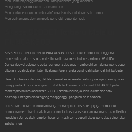
Memudahkan pengguna menemukan jalur akses yang konsisten.
Mengurangi risiko masuk ke halaman tiruan.
Membantu pengguna membaca informasi sportsbook dalam satu tempat.
Memberikan pengalaman mobile yang lebih cepat dan rapi.
Akses SBOBET Terbaru Melalui
PUNCAK303
Akses SBOBET terbaru melalui PUNCAK303 disusun untuk membantu pengguna
menemukan jalur masuk yang lebih praktis saat mengikuti pertandingan World Cup.
Dengan jadwal bola yang padat, pengguna biasanya membutuhkan halaman yang cepat
dibuka, mudah dipahami, dan tidak membuat mereka berpindah ke banyak link berbeda.
Dalam konteks sportsbook, SBOBET dikenal sebagai salah satu rujukan yang sering dicari
pengguna ketika ingin mengikuti market bola. Karena itu, halaman PUNCAK303 perlu
menempatkan informasi akses SBOBET secara ringkas, mudah terlihat, dan tidak
bercampur dengan elemen yang mengganggu pengalaman membaca.
Fokus utama halaman ini bukan hanya menampilkan akses, tetapi juga membantu
pengguna memahami apakah jalur yang dibuka sudah sesuai, apakah nama brand terlihat
konsisten, dan apakah tampilan halaman masih sama seperti akses yang biasa digunakan
sebelumnya.