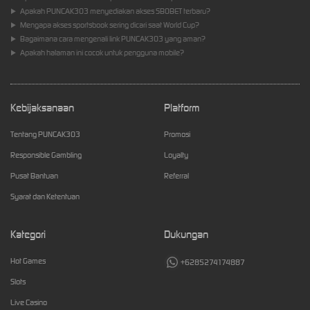
Apakah PUNCAK303 menyediakan akses SBOBET terbaru?
Mengapa akses sportsbook sering dicari saat World Cup?
Bagaimana cara mengenali link PUNCAK303 yang aman?
Apakah halaman ini cocok untuk pengguna mobile?
Kebijaksanaan
Platform
Tentang PUNCAK303
Promosi
Responsible Gambling
Loyalty
Pusat Bantuan
Referral
Syarat dan Ketentuan
Kategori
Dukungan
Hot Games
+6285274174887
Slots
Live Casino