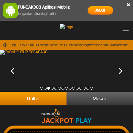
×
PUNCAK303 Aplikasi Mobile
UNDUH
Jangan tampilkan lagi hari ini
i 30-Sep-2026 15.00.00. Selama waktu ini, PP Virtual Sports permainan tidak akan tersedia. K
Daftar
Masuk
JACKPOT
PLAY