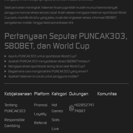
Saat pencarian meningkat, halaman tiruan juga lebih mudah muncul karena banyak
pengguna mencari akses secara cepat. Itulah alasan mengapa halaman sportsbook World
Cup perlu memiliki struktur yang jelas, mulai dari ringkasan akses, informasi SBOBET,
pengalaman mobile, hingga tabel pemeriksaan link.
Pertanyaan Seputar PUNCAK303,
SBOBET, dan World Cup
Apa itu PUNCAK303 untuk sportsbook World Cup?
Apakah PUNCAK303 menyediakan akses SBOBET terbaru?
Mengapa akses sportsbook sering dicari saat World Cup?
Bagaimana cara mengenali link PUNCAK303 yang aman?
Apakah halaman ini cocok untuk pengguna mobile?
Kebijaksanaan
Platform
Kategori
Dukungan
Komunitas
Tentang
Promosi
Hot
+62852741
PUNCAK303
Games
74887
Loyalty
Responsible
Slots
Referral
Gambling
Live