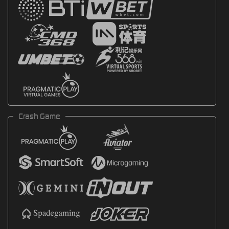
Crash Game