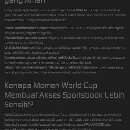
yang Aman
Pengguna tidak perlu terburu-buru saat membuka link PUNCAK303 dari hasil pencarian,
grup, atau media sosial. Beberapa detik untuk memeriksa tampilan dan konsistensi halaman
bisa membantu menghindari risiko salah akses.
Periksa konsistensi nama brand.
Pastikan nama PUNCAK303 tertulis jelas dan tidak diganti
dengan variasi yang mencurigakan.
Hindari link dari komentar spam.
Link yang muncul di komentar acak biasanya tidak memiliki
sumber yang bisa diverifikasi.
Lihat struktur halaman.
Halaman yang aman biasanya memiliki navigasi yang rapi, informasi
jelas, dan tidak memaksa banyak redirect.
Gunakan akses yang sudah pernah berhasil dibuka.
Bookmark dapat membantu pengguna
kembali ke jalur yang sama tanpa mencari ulang dari sumber acak.
Jangan memasukkan data pada halaman yang terlihat berbeda.
Jika tampilan terasa asing,
banyak pop-up, atau brand tidak konsisten, sebaiknya hentikan akses.
Kenapa Momen World Cup
Membuat Akses Sportsbook Lebih
Sensitif?
World Cup bukan hanya event bola biasa. Pada periode seperti ini, pengguna cenderung
lebih sering mencari akses sportsbook, update match, odds bola, dan jalur alternatif yang
bisa dibuka cepat. Kondisi tersebut membuat halaman seperti PUNCAK303 perlu
menyajikan informasi yang ringkas, aman, dan mudah diverifikasi.