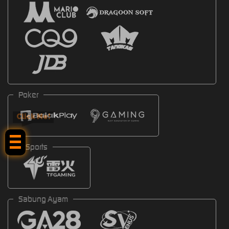
Poker
Click Me!
E-Sports
Sabung Ayam