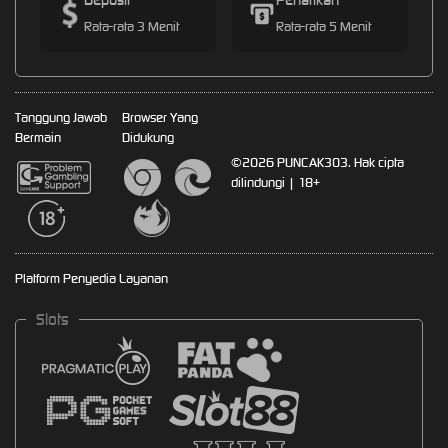
Rata-rata 3 Menit
Rata-rata 5 Menit
Tanggung Jawab
Browser Yang
Bermain
Didukung
©2026 PUNCAK303. Hak cipta
dilindungi | 18+
Platform Penyedia Layanan
Slots