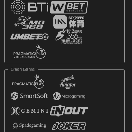
Crash Game