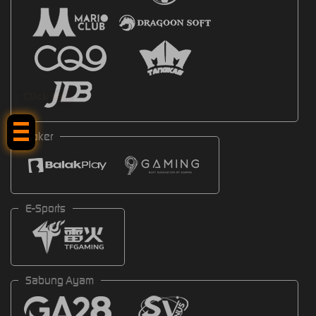
Click Me!
Poker
E-Sports
Sabung Ayam