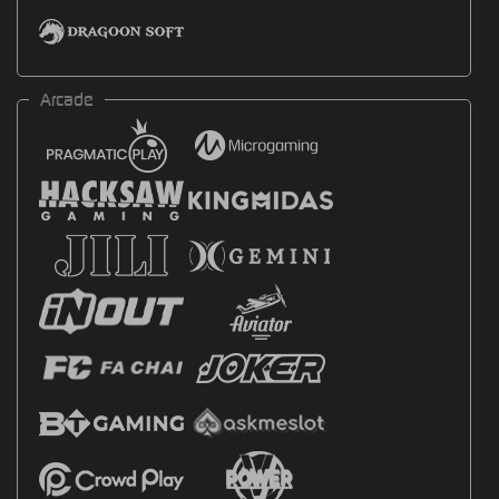
Arcade