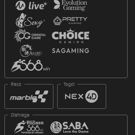
Race
Togel
Olahraga