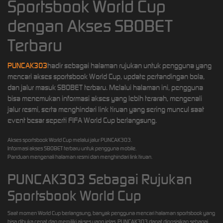
Sportsbook World Cup
dengan Akses SBOBET
Terbaru
PUNCAK303
hadir sebagai halaman rujukan untuk pengguna yang
mencari akses sportsbook World Cup, update pertandingan bola,
dan jalur masuk SBOBET terbaru. Melalui halaman ini, pengguna
bisa menemukan informasi akses yang lebih terarah, mengenali
jalur resmi, serta menghindari link tiruan yang sering muncul saat
event besar seperti FIFA World Cup berlangsung.
Akses sportsbook World Cup melalui jalur PUNCAK303.
Informasi akses SBOBET terbaru untuk pengguna mobile.
Panduan mengenali halaman resmi dan menghindari link tiruan.
PUNCAK303 Sebagai Rujukan
Sportsbook World Cup
Saat momen World Cup berlangsung, banyak pengguna mencari halaman sportsbook yang
bisa dibuka cepat dan memiliki akses yang jelas. PUNCAK303 dapat diposisikan sebagai