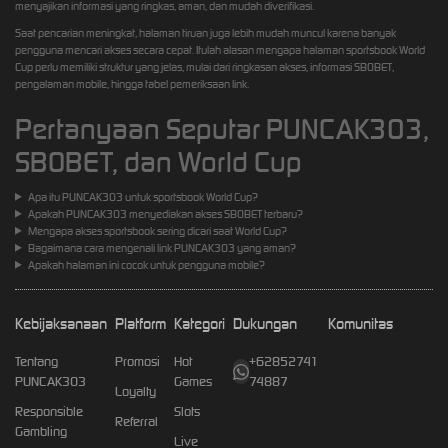
menyajikan informasi yang ringkas, aman, dan mudah diverifikasi.
Saat pencarian meningkat, halaman tiruan juga lebih mudah muncul karena banyak
pengguna mencari akses secara cepat. Itulah alasan mengapa halaman sportsbook World
Cup perlu memiliki struktur yang jelas, mulai dari ringkasan akses, informasi SBOBET,
pengalaman mobile, hingga tabel pemeriksaan link.
Pertanyaan Seputar PUNCAK303,
SBOBET, dan World Cup
Apa itu PUNCAK303 untuk sportsbook World Cup?
Apakah PUNCAK303 menyediakan akses SBOBET terbaru?
Mengapa akses sportsbook sering dicari saat World Cup?
Bagaimana cara mengenali link PUNCAK303 yang aman?
Apakah halaman ini cocok untuk pengguna mobile?
Kebijaksanaan
Platform
Kategori
Dukungan
Komunitas
Tentang
Promosi
Hot
+62852741
PUNCAK303
Games
74887
Loyalty
Responsible
Slots
Referral
Gambling
Live