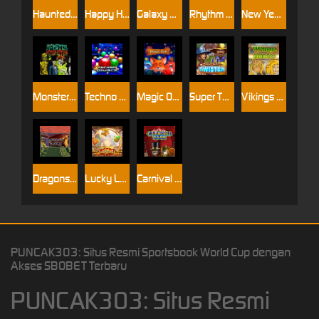
Haunted House
Happy Hatchlings
Galaxy Babies
Rhythm Nights
New Years Bash
Monster Mash Cash
Techno Tumble
Magic Oak
Super Twister
Vikings Plunder
Dragons Realm
Lucky Lucky
Carnival Cash
PUNCAK303: Situs Resmi Sportsbook World Cup dengan
Akses SBOBET Terbaru
PUNCAK303: Situs Resmi