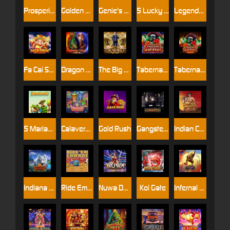
Prosperity Horse
Golden Taj Mahal
Genie's Showtime
5 Lucky Lions
Legendary Beasts
Fa Cai Shen Deluxe
Dragon Tiger Gate
The Big Deal Deluxe
Taberna De Los Muertos
Taberna De Los Muertos Ultra
5 Mariachis
Calaveras Explosivas
Gold Rush
Gangsters
Indian Cash Catcher
Indiana Wolf
Ride Em Cowboy
Nuwa Deluxe
Koi Gate
Infernal Fury