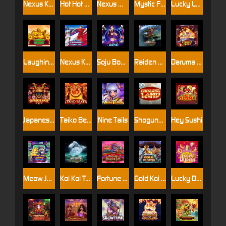
Nexus Koi Gate
Hot Hot Nexus
Nexus Wealth Inn
Mystic Fortune Nexus
Lucky Lucky Nexus
Laughing Buddha Nexus
Nexus Knockout Football Rush
Soju Bomb
Raiden Shogun
Daruma Impact
Japanese Mask
Taiko Beats
Nine Tails
Shoguns Land
Hey Sushi
Meow Janken
Koi Koi Treasure
Fortune Dragon Joy
Gold Koi Fortune
Lucky Durian