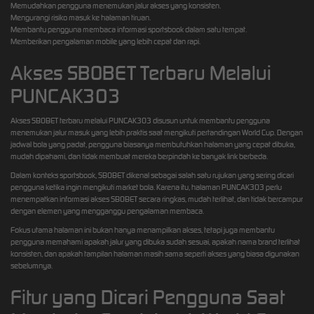
Memudahkan pengguna menemukan jalur akses yang konsisten.
Mengurangi risiko masuk ke halaman tiruan.
Membantu pengguna membaca informasi sportsbook dalam satu tempat.
Memberikan pengalaman mobile yang lebih cepat dan rapi.
Akses SBOBET Terbaru Melalui
PUNCAK303
Akses SBOBET terbaru melalui PUNCAK303 disusun untuk membantu pengguna
menemukan jalur masuk yang lebih praktis saat mengikuti pertandingan World Cup. Dengan
jadwal bola yang padat, pengguna biasanya membutuhkan halaman yang cepat dibuka,
mudah dipahami, dan tidak membuat mereka berpindah ke banyak link berbeda.
Dalam konteks sportsbook, SBOBET dikenal sebagai salah satu rujukan yang sering dicari
pengguna ketika ingin mengikuti market bola. Karena itu, halaman PUNCAK303 perlu
menempatkan informasi akses SBOBET secara ringkas, mudah terlihat, dan tidak bercampur
dengan elemen yang mengganggu pengalaman membaca.
Fokus utama halaman ini bukan hanya menampilkan akses, tetapi juga membantu
pengguna memahami apakah jalur yang dibuka sudah sesuai, apakah nama brand terlihat
konsisten, dan apakah tampilan halaman masih sama seperti akses yang biasa digunakan
sebelumnya.
Fitur yang Dicari Pengguna Saat