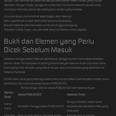
SBOBET, dan pembaruan akses sebaiknya ditempatkan dalam urutan yang mudah
dipahami. Dengan begitu, pengguna mobile bisa membuka halaman secara cepat,
membaca informasi utama, lalu melanjutkan ke jalur yang tersedia.
Informasi akses utama terlihat sejak bagian atas halaman.
Menu sportsbook mudah ditemukan tanpa scroll panjang.
Bahasa halaman jelas dan tidak membuat pengguna bingung.
Tampilan mobile ringan, rapi, dan tidak dipenuhi elemen mencurigakan.
Bukti dan Elemen yang Perlu
Dicek Sebelum Masuk
Sebelum menggunakan halaman sportsbook, pengguna perlu memeriksa beberapa
elemen dasar. Pemeriksaan ini penting karena banyak halaman tiruan memakai nama
brand yang mirip, tampilan yang dibuat serupa, atau tombol akses yang diarahkan ke
halaman berbeda.
Contoh area visual yang bisa digunakan untuk menampilkan bukti tampilan mobile, menu
sportsbook, dan informasi akses terbaru PUNCAK303.
Perbandingan elemen akses PUNCAK303 dan halaman tiruan
Elemen
Akses PUNCAK303
Halaman Tiruan
Dicek
Sering memakai variasi nama
Nama
Konsisten menggunakan PUNCAK303.
berbeda atau tambahan kata yang
brand
tidak jelas.
Tampilan
Rapi, mudah dibaca, dan tidak terlalu
Banyak pop-up, tombol