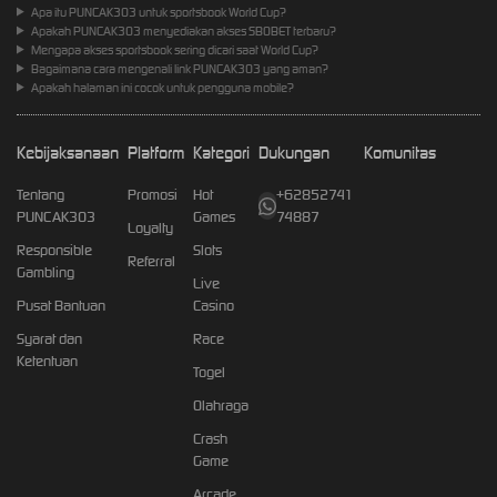
Apa itu PUNCAK303 untuk sportsbook World Cup?
Apakah PUNCAK303 menyediakan akses SBOBET terbaru?
Mengapa akses sportsbook sering dicari saat World Cup?
Bagaimana cara mengenali link PUNCAK303 yang aman?
Apakah halaman ini cocok untuk pengguna mobile?
Kebijaksanaan
Platform
Kategori
Dukungan
Komunitas
Tentang
Promosi
Hot
+62852741
PUNCAK303
Games
74887
Loyalty
Responsible
Slots
Referral
Gambling
Live
Pusat Bantuan
Casino
Syarat dan
Race
Ketentuan
Togel
Olahraga
Crash
Game
Arcade