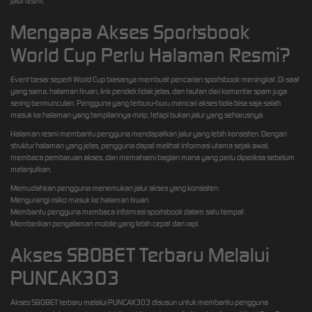
jalur resmi.
Mengapa Akses Sportsbook
World Cup Perlu Halaman Resmi?
Event besar seperti World Cup biasanya membuat pencarian sportsbook meningkat. Di saat
yang sama, halaman tiruan, link pendek tidak jelas, dan tautan dari komentar spam juga
sering bermunculan. Pengguna yang terburu-buru mencari akses bola bisa saja salah
masuk ke halaman yang tampilannya mirip, tetapi bukan jalur yang seharusnya.
Halaman resmi membantu pengguna mendapatkan jalur yang lebih konsisten. Dengan
struktur halaman yang jelas, pengguna dapat melihat informasi utama sejak awal,
membaca pembaruan akses, dan memahami bagian mana yang perlu diperiksa sebelum
melanjutkan.
Memudahkan pengguna menemukan jalur akses yang konsisten.
Mengurangi risiko masuk ke halaman tiruan.
Membantu pengguna membaca informasi sportsbook dalam satu tempat.
Memberikan pengalaman mobile yang lebih cepat dan rapi.
Akses SBOBET Terbaru Melalui
PUNCAK303
Akses SBOBET terbaru melalui PUNCAK303 disusun untuk membantu pengguna