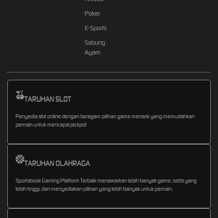
Poker
E-Sports
Sabung
Ayam
TARUHAN SLOT
Penyedia slot online dengan beragam pilihan game menarik yang memudahkan
pemain untuk mencapai jackpot
TARUHAN OLAHRAGA
Sportsbook Gaming Platform Terbaik menawarkan lebih banyak game, odds yang
lebih tinggi, dan menyediakan pilihan yang lebih banyak untuk pemain.