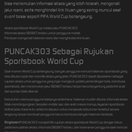
bisa menemukan informasi akses yang lebih terarah, mengenali
jalur resmi, serta menghindari link tiruan yang sering muncul saat
event besar seperti FIFA World Cup berlangsung.
Akses sportsbook World Cup melalui jalur PUNCAK303.
Informasi akses SBOBET terbaru untuk pengguna mobile.
Panduan mengenali halaman resmi dan menghindari link tiruan.
PUNCAK303 Sebagai Rujukan
Sportsbook World Cup
Saat momen World Cup berlangsung, banyak pengguna mencari halaman sportsbook yang
bisa dibuka cepat dan memiliki akses yang jelas. PUNCAK303 dapat diposisikan sebagai
rujukan akses untuk pengguna yang ingin mengikuti update pertandingan bola, membuka
sportsbook, dan menemukan jalur SBOBET terbaru tanpa harus bergantung pada link acak
dari sumber tidak dikenal.
Kebutuhan utama pengguna biasanya sederhana: halaman mudah dibuka, informasi akses
tidak membingungkan, tampilan mobile rapi, dan arah masuk menuju layanan sportsbook
terlihat jelas. Karena itu, artikel ini disusun untuk menjawab kebutuhan tersebut secara
langsung tanpa membuat pengguna harus membuka banyak halaman berbeda.
Ringkasan:
PUNCAK303 menjadi titik rujukan akses sportsbook World Cup dengan fokus
pada kemudahan akses, informasi SBOBET terbaru, dan keamanan pengguna saat mencari