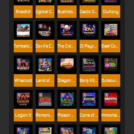
Roadkill
Ugliest Catch
Bushido Way xNudge
Gaelic Gold
Gluttony
Tombstone
Devil's Crossroad
The Creepy Carnival
DJ Psycho
East Coast Vs West Coast
Whacked
Land of the Free
Dragon Tribe
Benji Killed in Vegas
Outsourced: Payday
Legion X
Remember Gulag
Poison Eve
Coins of Fortune
Immortal Fruits