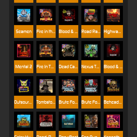
Seamen
Fire in the Hole 2
Blood & Shadow 2
Road Rage
Highway to Hell
Mental 2
Fire In The Hole xBomb
Dead Canary
Nexus The Crypt
Blood & Shadow
Outsourced
Tombstone RIP
Brute Force: Alien Onslaught
Brute Force
Beheaded