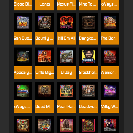
Blood Diamond
Loner
Nexus Fire In The Hole xBomb
Nine To Five
xWays Hoarder 2
San Quentin xWays
Bounty Hunters xNudge®
Kill Em All
Bangkok Hilton
The Border
Apocalypse Super xNudge
Little Bighorn
D Day
Stockholm Syndrome
Warrior Graveyard xNudge
xWays Hoarder xSplit
Dead Men Walking
Pearl Harbor
Deadwood xNudge
Milky Ways