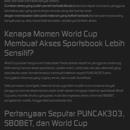
jelas, dan tidak memaksa banyak redirect.
Gunakan akses yang sudah pernah berhasil dibuka.
Bookmark dapat membantu pengguna
kembali ke jalur yang sama tanpa mencari ulang dari sumber acak.
Jangan memasukkan data pada halaman yang terlihat berbeda.
Jika tampilan terasa asing,
banyak pop-up, atau brand tidak konsisten, sebaiknya hentikan akses.
Kenapa Momen World Cup
Membuat Akses Sportsbook Lebih
Sensitif?
World Cup bukan hanya event bola biasa. Pada periode seperti ini, pengguna cenderung
lebih sering mencari akses sportsbook, update match, odds bola, dan jalur alternatif yang
bisa dibuka cepat. Kondisi tersebut membuat halaman seperti PUNCAK303 perlu
menyajikan informasi yang ringkas, aman, dan mudah diverifikasi.
Saat pencarian meningkat, halaman tiruan juga lebih mudah muncul karena banyak
pengguna mencari akses secara cepat. Itulah alasan mengapa halaman sportsbook World
Cup perlu memiliki struktur yang jelas, mulai dari ringkasan akses, informasi SBOBET,
pengalaman mobile, hingga tabel pemeriksaan link.
Pertanyaan Seputar PUNCAK303,
SBOBET, dan World Cup