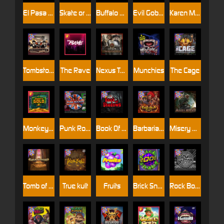
El Pasa Gunfight xNudge
Skate or Die
Buffalo Hunter
Evil Goblins xBomb
Karen Maneater
Tombstone No Mercy
The Rave
Nexus Tombstone RIP
Munchies
The Cage
Monkey's Gold xPays
Punk Rocker
Book Of Shadows
Barbarian Fury
Misery Mining
Tomb of Akhenaten
True kult
Fruits
Brick Snake 2000
Rock Bottom