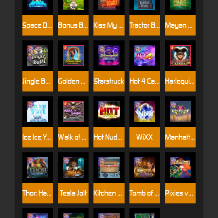
Space Donkey
Bonus Bunnies
Kiss My Chainsaw
Tractor Beam
Mayan Magic Wildfire
Jingle Balls
Golden Genie And The Walking Wilds
Starstruck
Hot 4 Cash
Harlequin Carnival
Ice Ice Yeti
Walk of Shame
Hot Nudge
WiXX
Manhattan Goes Wild
Thor: Hammer Time
Tesla Jolt
Kitchen Drama: Sushi Mania
Tomb of Nefertiti
Pixies vs Pirates