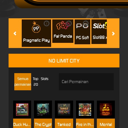
i
i
i
i
i
Facha
Fat Panda
Slot88 x PP
PG Soft
Pragmatic Play
NO LIMIT CITY
Semua
Top
Slots
permainan
20
Duck Hunters
The Crypt
Tanked
Fire in the Hole 3
Mental