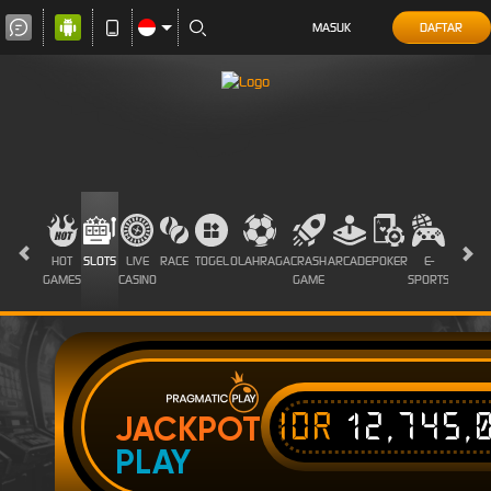
MASUK
DAFTAR
HOT
SLOTS
LIVE
RACE
TOGEL
OLAHRAGA
CRASH
ARCADE
POKER
E-
SABUN
GAMES
CASINO
GAME
SPORTS
AYAM
IDR
12,745,
JACKPOT
PLAY