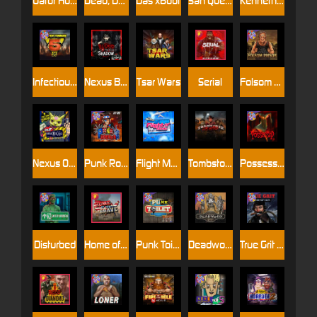
Gator Hunters
Dead, Dead, or Deader
Das xBoot
San Quentin 2: Death Row
Kenneth Must Die
Infectious 5 xWays
Nexus Blood & Shadow
Tsar Wars
Serial
Folsom Prison
Nexus Outsourced
Punk Rocker 2
Flight Mode
Tombstone Slaughter
Possessed
Disturbed
Home of the Brave
Punk Toilet
Deadwood R.I.P
True Grit Redemption