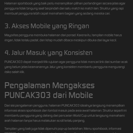
Halaman sportsbook yang baik perlu menampilkan pilihan pertandingan secara jelas agar
pengguna tidak bingung saat berpindah dari satu match ke match lain. Struktur yang rapi
membuat pengguna lebih cepat memahami bagian yang sedang mereka cari.
3. Akses Mobile yang Ringan
Mayoritas pengguna membuka halaman dari ponsel. Karena itu, tampilan mobile harus
ringan, tidak terlalu padat, dan tetap mudah dibaca meskipun dibuka dari layar kecil.
4. Jalur Masuk yang Konsisten
PUNCAK303 dapat menjadi titik rujukan agar pengguna tidak mencari link dari sumber acak
yang belum jelas keamanannya. Jalur yang konsisten membantu pengguna mengurangi
risiko salah klik.
Pengalaman Mengakses
PUNCAK303 dari Mobile
Dari sisi pengalaman pengguna, halaman PUNCAK303 idealnya langsung menampilkan
informasi akses sportsbook dan tombol masuk pada area awal halaman. Struktur seperti ini
membantu pengguna yang datang dari pencarian World Cup untuk langsung memahami
arah halaman tanpa harus melakukan scroll terlalu panjang.
Tampilan yang baik juga tidak dipenuhi pop-up berlebihan. Menu sportsbook, informasi