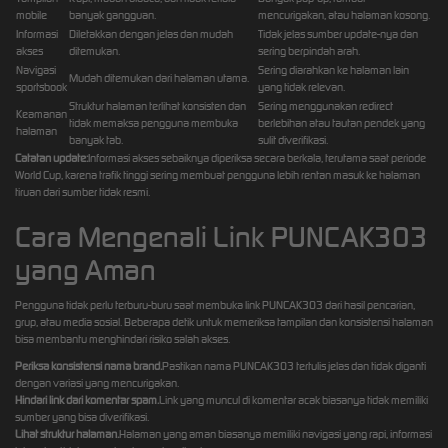
mobile
banyak gangguan.
mencurigakan, atau halaman kosong.
Informasi
Diletakkan dengan jelas dan mudah
Tidak jelas sumber update-nya dan
akses
ditemukan.
sering berpindah arah.
Navigasi
Sering diarahkan ke halaman lain
Mudah ditemukan dari halaman utama.
sportsbook
yang tidak relevan.
Struktur halaman terlihat konsisten dan
Sering menggunakan redirect
Keamanan
tidak memaksa pengguna membuka
berlebihan atau tautan pendek yang
halaman
banyak tab.
sulit diverifikasi.
Catatan update:
Informasi akses sebaiknya diperiksa secara berkala, terutama saat periode
World Cup, karena trafik tinggi sering membuat pengguna lebih rentan masuk ke halaman
tiruan dari sumber tidak resmi.
Cara Mengenali Link PUNCAK303
yang Aman
Pengguna tidak perlu terburu-buru saat membuka link PUNCAK303 dari hasil pencarian,
grup, atau media sosial. Beberapa detik untuk memeriksa tampilan dan konsistensi halaman
bisa membantu menghindari risiko salah akses.
Periksa konsistensi nama brand.
Pastikan nama PUNCAK303 tertulis jelas dan tidak diganti
dengan variasi yang mencurigakan.
Hindari link dari komentar spam.
Link yang muncul di komentar acak biasanya tidak memiliki
sumber yang bisa diverifikasi.
Lihat struktur halaman.
Halaman yang aman biasanya memiliki navigasi yang rapi, informasi