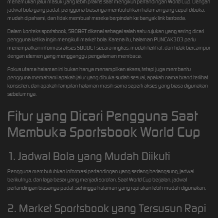
menemukan jalur masuk yang lebih praktis saat mengikuti pertandingan World Cup. Dengan
jadwal bola yang padat, pengguna biasanya membutuhkan halaman yang cepat dibuka,
mudah dipahami, dan tidak membuat mereka berpindah ke banyak link berbeda.
Dalam konteks sportsbook, SBOBET dikenal sebagai salah satu rujukan yang sering dicari
pengguna ketika ingin mengikuti market bola. Karena itu, halaman PUNCAK303 perlu
menempatkan informasi akses SBOBET secara ringkas, mudah terlihat, dan tidak bercampur
dengan elemen yang mengganggu pengalaman membaca.
Fokus utama halaman ini bukan hanya menampilkan akses, tetapi juga membantu
pengguna memahami apakah jalur yang dibuka sudah sesuai, apakah nama brand terlihat
konsisten, dan apakah tampilan halaman masih sama seperti akses yang biasa digunakan
sebelumnya.
Fitur yang Dicari Pengguna Saat
Membuka Sportsbook World Cup
1. Jadwal Bola yang Mudah Diikuti
Pengguna membutuhkan informasi pertandingan yang sedang berlangsung, jadwal
berikutnya, dan laga besar yang menjadi sorotan. Saat World Cup berjalan, jadwal
pertandingan biasanya padat, sehingga halaman yang rapi akan lebih mudah digunakan.
2. Market Sportsbook yang Tersusun Rapi